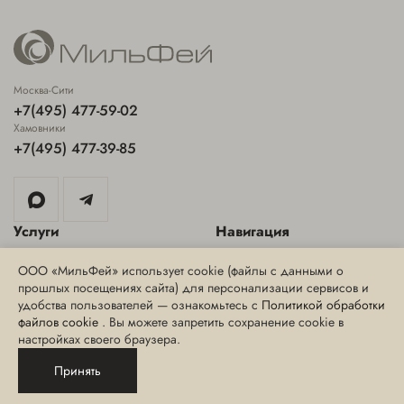
Москва-Сити
+7(495) 477-59-02
Хамовники
+7(495) 477-39-85
Услуги
Навигация
Аппаратная косметология
Специальные предложения
ООО «МильФей» использует cookie (файлы с данными о
прошлых посещениях сайта) для персонализации сервисов и
Инъекционная косметология
Блог
удобства пользователей — ознакомьтесь с
Политикой обработки
Эстетическая косметология
Интернет-магазин
файлов cookie
. Вы можете запретить сохранение cookie в
настройках своего браузера.
СПА-уход, массаж и
СМИ о нас
обертывания
Принять
Сведения о медицинских
Эпиляция
лицензиях