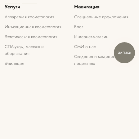
Услуги
Навигация
Аппаратная косметология
Специальные предложения
Инъекционная косметология
Блог
Эстетическая косметология
Интернет-магазин
СПА-уход, массаж и
СМИ о нас
обертывания
Сведения о медицинских
Эпиляция
лицензиях
Парикмахерские услуги
Порядок и сроки хранения
отзывов и согласий
Макияж и услуги бровиста
Политика
Ногтевой сервис
конфиденциальности
Консультация
Правила посещения
Данный сайт носит информационный характер и не является публичной
офертой, определяемой положениями Статьи 437 ГК РФ.
Пресс-служба:
pr@milfey.ru
© 2012 - 2026