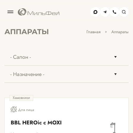
МОСКВА-
АППАРАТЫ
Главная
Аппараты
СИТИ
+7(495) 477-59-02
ХАМОВНИКИ
+7(495) 477-39-85
Хамовники
Для лица
BBL HEROic с MOXI