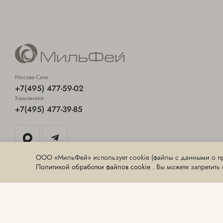
Москва-Сити
+7(495) 477-59-02
Хамовники
+7(495) 477-39-85
ООО «МильФей» использует cookie (файлы с данными о пр
Политикой обработки файлов cookie
. Вы можете запретить