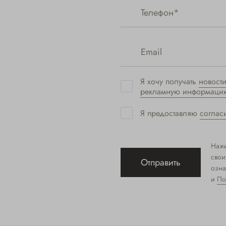
Я хочу получать
новост
рекламную информаци
Я предоставляю
соглас
Нажи
свои
Отправить
озна
и
По