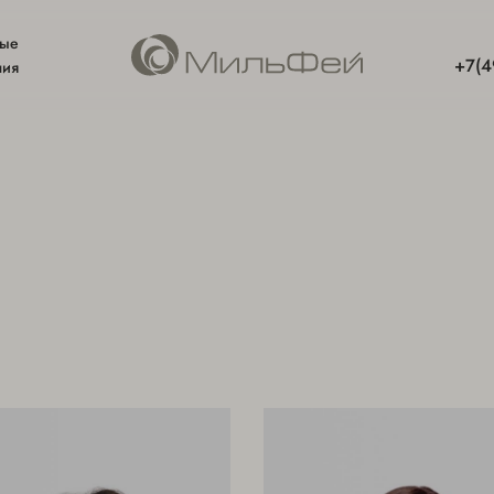
ные
+7(4
ния