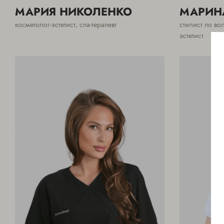
МАРИЯ НИКОЛЕНКО
МАРИН
косметолог-эстетист, спа-терапевт
стилист по во
эстетист