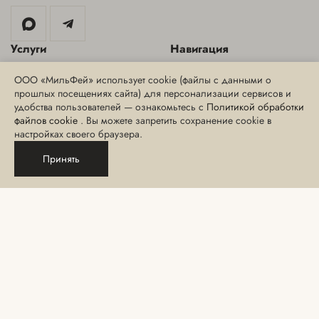
Услуги
Навигация
Аппаратная косметология
Специальные предложения
ООО «МильФей» использует cookie (файлы с данными о
прошлых посещениях сайта) для персонализации сервисов и
Инъекционная косметология
Блог
удобства пользователей — ознакомьтесь с
Политикой обработки
Эстетическая косметология
Интернет-магазин
файлов cookie
. Вы можете запретить сохранение cookie в
настройках своего браузера.
СПА-уход, массаж и
СМИ о нас
обертывания
Принять
Сведения о медицинских
Эпиляция
лицензиях
Парикмахерские услуги
Порядок и сроки хранения
отзывов и согласий
Макияж и услуги бровиста
Политика
Ногтевой сервис
конфиденциальности
Консультация
Правила посещения
Данный сайт носит информационный характер и не является публичной
офертой, определяемой положениями Статьи 437 ГК РФ.