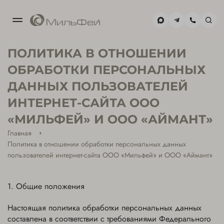
МОСКВА-
ПОЛИТИКА В ОТНОШЕНИИ
СИТИ
+7(495) 477-59-02
ОБРАБОТКИ ПЕРСОНАЛЬНЫХ
ДАННЫХ ПОЛЬЗОВАТЕЛЕЙ
ХАМОВНИКИ
ИНТЕРНЕТ-САЙТА ООО
+7(495) 477-39-85
«МИЛЬФЕЙ» И ООО «АЙМАНТ»
Главная
Политика в отношении обработки персональных данных
пользователей интернет-сайта ООО «Мильфей» и ООО «Аймант»
Общие положения
Настоящая политика обработки персональных данных
составлена в соответствии с требованиями Федерального