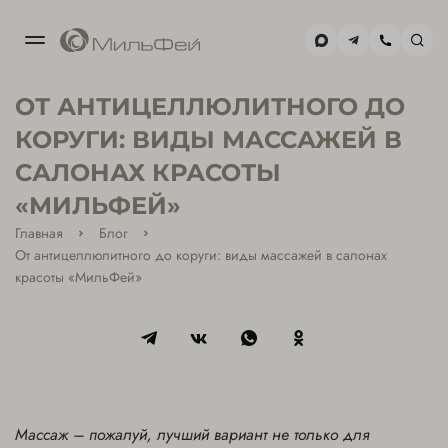
МОСКВА-
ОТ АНТИЦЕЛЛЮЛИТНОГО ДО
СИТИ
+7(495) 477-59-02
КОРУГИ: ВИДЫ МАССАЖЕЙ В
САЛОНАХ КРАСОТЫ
ХАМОВНИКИ
«МИЛЬФЕЙ»
+7(495) 477-39-85
Главная
Блог
От антицеллюлитного до коруги: виды массажей в салонах
красоты «МильФей»
Массаж – пожалуй, лучший вариант не только для