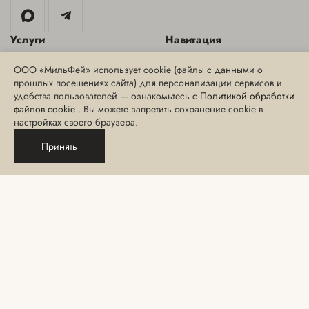
Услуги
Навигация
Аппаратная косметология
Специальные предложения
ООО «МильФей» использует cookie (файлы с данными о
прошлых посещениях сайта) для персонализации сервисов и
Инъекционная косметология
Блог
удобства пользователей — ознакомьтесь с
Политикой обработки
Эстетическая косметология
Интернет-магазин
файлов cookie
. Вы можете запретить сохранение cookie в
настройках своего браузера.
СПА-уход, массаж и
СМИ о нас
обертывания
Принять
Сведения о медицинских
Эпиляция
лицензиях
Парикмахерские услуги
Порядок и сроки хранения
отзывов и согласий
Макияж и услуги бровиста
Политика
Ногтевой сервис
конфиденциальности
Консультация
Правила посещения
Данный сайт носит информационный характер и не является публичной
офертой, определяемой положениями Статьи 437 ГК РФ.