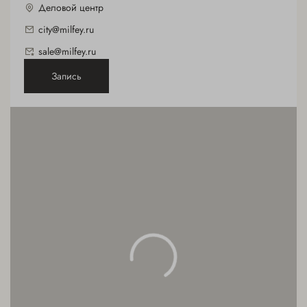
Деловой центр
city@milfey.ru
sale@milfey.ru
Запись