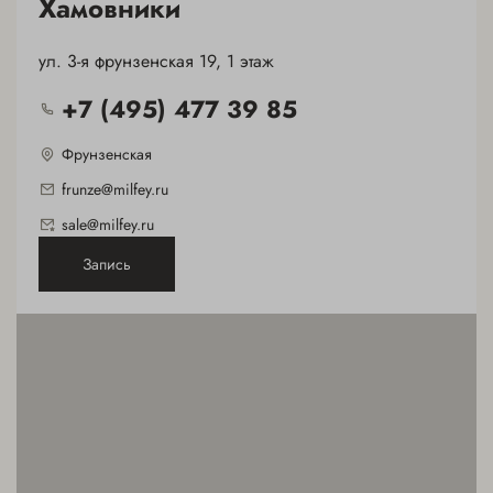
Хамовники
ХАМОВНИКИ
ул. 3-я фрунзенская 19, 1 этаж
+7(495) 477-39-85
+7 (495) 477 39 85
Фрунзенская
frunze@milfey.ru
sale@milfey.ru
Запись