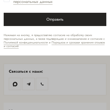
персональных данных
массажист двигается плавно, оказывая как
тонизирующий, так и расслабляющий эффект на кожу и
организм пациента.
Отправить
Нажимая на кнопку, я предоставляю согласие на обработку своих
персональных данных, а также подтверждаю и ознакомление и согласие с
Политикой конфиденциальности
и
Порядком и сроками хранения отзывов
и согласий
Вернуться назад
Связаться с нами:
МОСКВА-
СИТИ
+7(495) 477-59-02