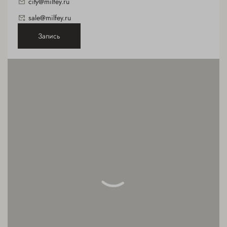
city@milfey.ru
sale@milfey.ru
Запись