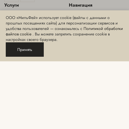
Услуги
Навигация
Аппаратная косметология
Специальные предложения
ООО «МильФей» использует cookie (файлы с данными о
прошлых посещениях сайта) для персонализации сервисов и
Инъекционная косметология
Блог
удобства пользователей — ознакомьтесь с
Политикой обработки
Эстетическая косметология
Интернет-магазин
файлов cookie
. Вы можете запретить сохранение cookie в
настройках своего браузера.
СПА-уход, массаж и
СМИ о нас
обертывания
Принять
Сведения о медицинских
Эпиляция
лицензиях
Парикмахерские услуги
Порядок и сроки хранения
отзывов и согласий
Макияж и услуги бровиста
Политика
Ногтевой сервис
конфиденциальности
Консультация
Правила посещения
Данный сайт носит информационный характер и не является публичной
офертой, определяемой положениями Статьи 437 ГК РФ.
Пресс-служба:
pr@milfey.ru
© 2012 - 2026