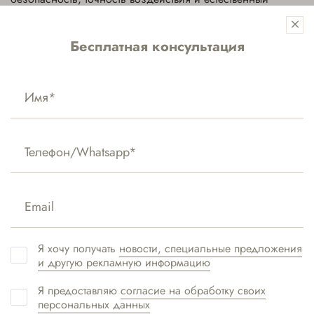
результат, что делает её одним из наиболее
востребованных аппаратных методов коррекции
Бесплатная консультация
периорбитальной зоны в современной аппаратной
косметологии.
Вернуться назад
Связаться с нами:
Я хочу получать
новости, специальные предложения
МОСКВА-
и другую рекламную информацию
СИТИ
+7(495) 477-59-02
Хамовники
Я предоставляю
согласие на обработку своих
персональных данных