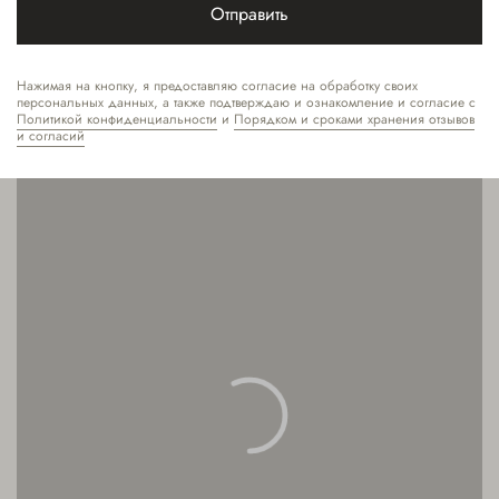
Фрунзенская
Отправить
frunze@milfey.ru
sale@milfey.ru
Нажимая на кнопку, я предоставляю согласие на обработку своих
персональных данных, а также подтверждаю и ознакомление и согласие с
Политикой конфиденциальности
и
Порядком и сроками хранения отзывов
Запись
и согласий