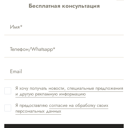
тканей.
Бесплатная консультация
Вернуться назад
Связаться с нами:
МОСКВА-
СИТИ
+7(495) 477-59-02
Я хочу получать
новости, специальные предложения
Хамовники
и другую рекламную информацию
ХАМОВНИКИ
Я предоставляю
согласие на обработку своих
ул. 3-я фрунзенская 19, 1 этаж
+7(495) 477-39-85
персональных данных
+7 (495) 477 39 85