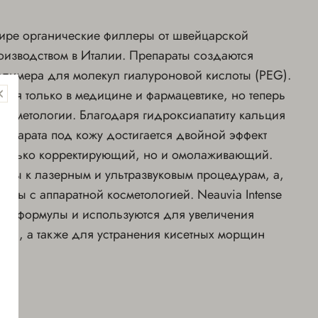
ире органические филлеры от швейцарской
изводством в Италии. Препараты создаются
лимера для молекул гиалуроновой кислоты (PEG).
лся только в медицине и фармацевтике, но теперь
 косметологии. Благодаря гидроксиапатиту кальция
препарата под кожу достигается двойной эффект
 только корректирующий, но и омолаживающий.
ивы к лазерным и ультразвуковым процедурам, а,
тимы с аппаратной косметологией. Neauvia Intense
 эти формулы и используются для увеличения
рмы, а также для устранения кисетных морщин