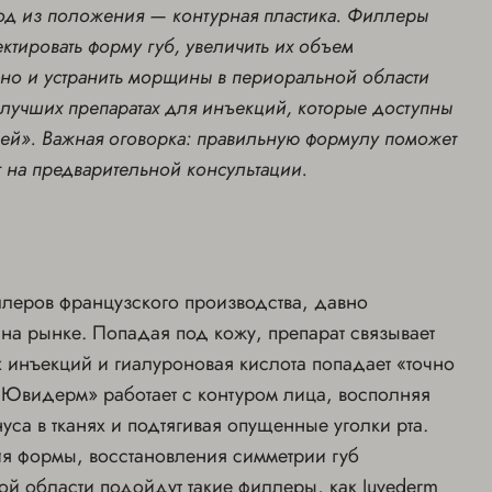
од из положения — контурная пластика. Филлеры
ктировать форму губ, увеличить их объем
 но и устранить морщины в периоральной области
и лучших препаратах для инъекций, которые доступны
ей». Важная оговорка: правильную формулу поможет
г на предварительной консультации.
ллеров французского производства, давно
на рынке. Попадая под кожу, препарат связывает
х инъекций и гиалуроновая кислота попадает «точно
«Ювидерм» работает с контуром лица, восполняя
уса в тканях и подтягивая опущенные уголки рта.
я формы, восстановления симметрии губ
ой области подойдут такие филлеры, как Juvederm