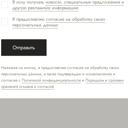
Я хочу получать
новости, специальные предложения и
другую рекламную информацию
Группа филлеров итальян
восполнения недостающих 
Я предоставляю
согласие на обработку своих
В основе формул — ультра
персональных данных
активизирует выработку к
и возвращая коже молодос
Отправить
препарат выполняет не то
но и стимулирует ткани к
губ и корректирует их аси
Нажимая на кнопку, я предоставляю согласие на обработку своих
и нивелирует морщины в о
персональных данных, а также подтверждаю и ознакомление и
согласие с
Политикой конфиденциальности
и
Порядком и сроками
хранения отзывов и согласий