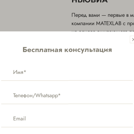
Перед вами — первые в м
компании MATEXLAB с про
на основе сшивающего по
Ранее последний применя
Бесплатная консультация
активно используется и в
в составе, при введении 
контурной пластики — не
Вдобавок филлеры устойч
значит, полностью совмес
и Neauvia Lips — именно
объема губ, создания фо
в области рта.
АЛИАКСИН