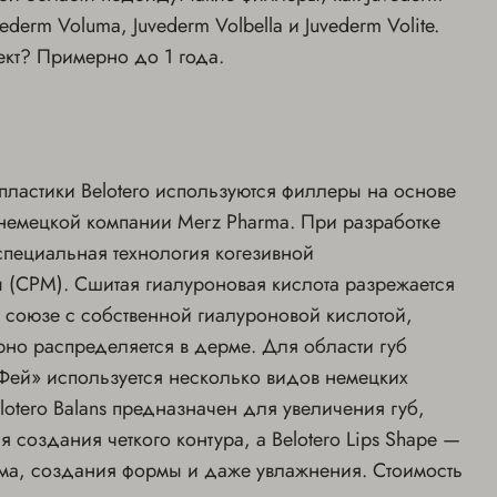
uvederm Voluma, Juvederm Volbella и Juvederm Volite.
ект? Примерно до 1 года.
пластики Belotero используются филлеры на основе
 немецкой компании Merz Pharma. При разработке
специальная технология когезивной
 (CPM). Сшитая гиалуроновая кислота разрежается
 союзе с собственной гиалуроновой кислотой,
ерно распределяется в дерме. Для области губ
Фей» используется несколько видов немецких
lotero Balans предназначен для увеличения губ,
ля создания четкого контура, а Belotero Lips Shape —
ма, создания формы и даже увлажнения. Стоимость