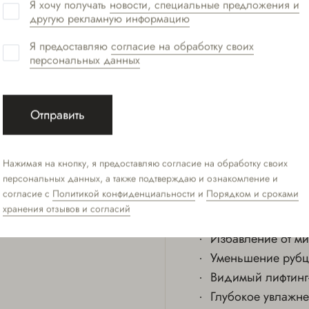
Я хочу получать
новости, специальные предложения и
активные вещества сыворо
другую рекламную информацию
заполняя их. После сеан
Я предоставляю
согласие на обработку своих
вмешательства, не вызыв
персональных данных
РЕЗУЛЬТАТ ПР
Отправить
Нажимая на кнопку, я предоставляю согласие на обработку своих
персональных данных, а также подтверждаю и ознакомление и
Устранение призн
согласие с
Политикой конфиденциальности
и
Порядком и сроками
Осветление пигме
хранения отзывов и согласий
Улучшение роста 
Избавление от м
Уменьшение рубц
Видимый лифтинг
Глубокое увлажне