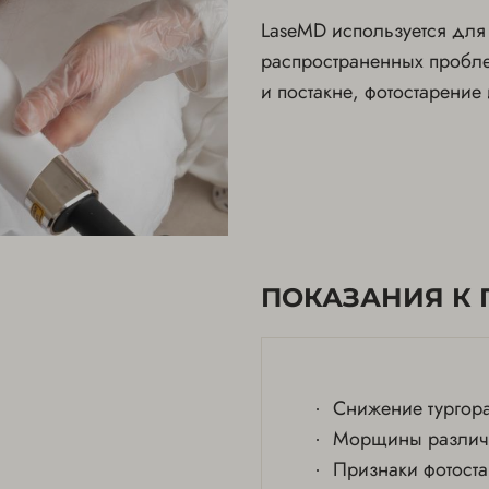
LaseMD используется для
распространенных проблем
и постакне, фотостарение
ПОКАЗАНИЯ К
Снижение тургора
Морщины различн
Признаки фотост