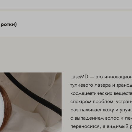
ротки)
LaseMD — это инновацион
тулиевого лазера и тран
космецевтических веществ
спектром проблем: устра
разглаживает кожу и улучш
с выпадением волос и ле
переносится, а видимый р