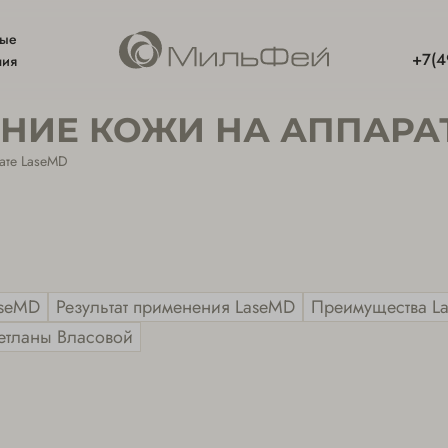
ные
+7(4
ния
НИЕ КОЖИ НА АППАРА
ате LaseMD
aseMD
Результат применения LaseMD
Преимущества L
етланы Власовой