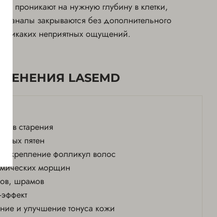
тки проникают на нужную глубину в клетки,
са каналы закрываются без дополнительного
ая никаких неприятных ощущений.
ИМЕНЕНИЯ LASEMD
аков старения
нтных пятен
и укрепление фолликул волос
имических морщин
ов, шрамов
-эффект
ние и улучшение тонуса кожи