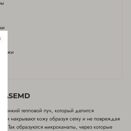
ры
ми
 кожи
 LASEMD
т тонкий тепловой луч, который делится
 Они накрывают кожу образуя сетку и не повреждая
жи. Так образуются микроканалы, через которые