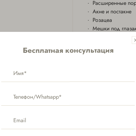
Расширенные по
Акне и постакне
Розацеа
Мешки под глаза
Нависшее веко
Пигментация
Бесплатная консультация
Неровный рельеф
Рубцы
КАК РАБОТАЕТ
Аппарат LaseMD генерируе
на несколько нанолучей.
при этом верхние слои ко