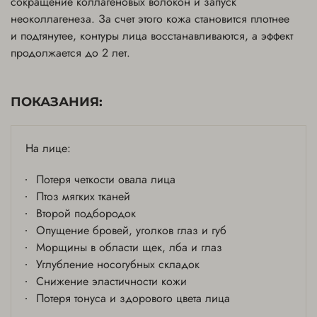
сокращение коллагеновых волокон и запуск
неоколлагенеза. За счет этого кожа становится плотнее
Боковые поверхности - 240 линий
и подтянутее, контуры лица восстанавливаются, а эффект
27,000 ₽
продолжается до 2 лет.
Онлайн-запись
ПОКАЗАНИЯ:
Лицо - 300 линий
30,000 ₽
На лице:
Онлайн-запись
Потеря четкости овала лица
Птоз мягких тканей
Второй подбородок
Область колен - 300 линий
Опущение бровей, уголков глаз и губ
34,000 ₽
Морщины в области щек, лба и глаз
Углубление носогубных складок
Онлайн-запись
Снижение эластичности кожи
Потеря тонуса и здорового цвета лица