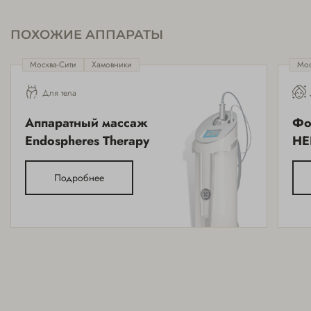
ПОХОЖИЕ АППАРАТЫ
Москва-Сити
Хамовники
Мос
Для тела
Аппаратный массаж
Фо
Endospheres Therapy
HE
Подробнее