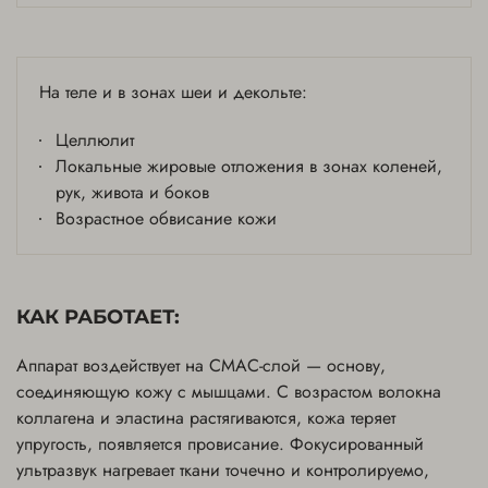
Декольте - 350 линий
49,500 ₽
Онлайн-запись
На теле и в зонах шеи и декольте:
Целлюлит
Лицо - 500 линий
Локальные жировые отложения в зонах коленей,
55,000 ₽
рук, живота и боков
Возрастное обвисание кожи
Онлайн-запись
Область плеч - 450 линий
КАК РАБОТАЕТ:
58,000 ₽
Аппарат воздействует на СМАС-слой — основу,
Онлайн-запись
соединяющую кожу с мышцами. С возрастом волокна
коллагена и эластина растягиваются, кожа теряет
упругость, появляется провисание. Фокусированный
Внутренние поверхности бедер - 600 линий
ультразвук нагревает ткани точечно и контролируемо,