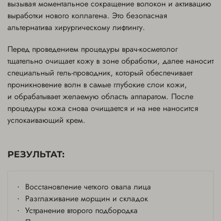
66,000 ₽
вызывая моментальное сокращение волокон и активацию
выработки нового коллагена. Это безопасная
Онлайн-запись
альтернатива хирургическому лифтингу.
Перед проведением процедуры врач-косметолог
Лицо - 700 линий
тщательно очищает кожу в зоне обработки, далее наносит
70,000 ₽
специальный гель-проводник, который обеспечивает
проникновение волн в самые глубокие слои кожи,
Онлайн-запись
и обрабатывает желаемую область аппаратом. После
процедуры кожа снова очищается и на нее наносится
успокаивающий крем.
Внешние поверхности бедер - 1000 линий
80,000 ₽
РЕЗУЛЬТАТ:
Онлайн-запись
Восстановление четкого овала лица
Область живота - 1500 линий
Разглаживание морщин и складок
110,000 ₽
Устранение второго подбородка