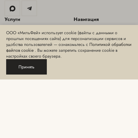
Услуги
Навигация
Аппаратная косметология
Специальные предложения
ООО «МильФей» использует cookie (файлы с данными о
прошлых посещениях сайта) для персонализации сервисов и
Инъекционная косметология
Блог
удобства пользователей — ознакомьтесь с
Политикой обработки
Эстетическая косметология
Интернет-магазин
файлов cookie
. Вы можете запретить сохранение cookie в
настройках своего браузера.
СПА-уход, массаж и
СМИ о нас
обертывания
Принять
Сведения о медицинских
Эпиляция
лицензиях
Парикмахерские услуги
Порядок и сроки хранения
отзывов и согласий
Макияж и услуги бровиста
Политика
Ногтевой сервис
конфиденциальности
Консультация
Правила посещения
Данный сайт носит информационный характер и не является публичной
офертой, определяемой положениями Статьи 437 ГК РФ.