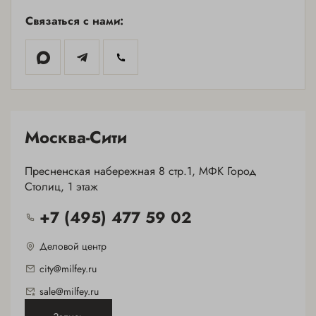
Связаться с нами:
МОСКВА-
СИТИ
+7(495) 477-59-02
Москва-Сити
ХАМОВНИКИ
Пресненская набережная 8 стр.1, МФК Город
+7(495) 477-39-85
Столиц, 1 этаж
+7 (495) 477 59 02
Деловой центр
city@milfey.ru
sale@milfey.ru