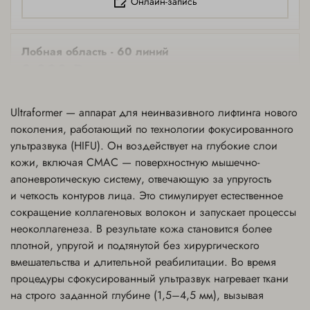
Онлайн-запись
Лобная область - 60 линий
8,000 ₽
Онлайн-запись
Ultraformer — аппарат для неинвазивного лифтинга нового
поколения, работающий по технологии фокусированного
ультразвука (HIFU). Он воздействует на глубокие слои
Периорбитальная зона - 100 линий
кожи, включая СМАС — поверхностную мышечно-
15,000 ₽
апоневротическую систему, отвечающую за упругость
Онлайн-запись
и четкость контуров лица. Это стимулирует естественное
сокращение коллагеновых волокон и запускает процессы
неоколлагенеза. В результате кожа становится более
Область подмышечных впадин - 120 линий
плотной, упругой и подтянутой без хирургического
18,000 ₽
вмешательства и длительной реабилитации. Во время
процедуры сфокусированный ультразвук нагревает ткани
Онлайн-запись
на строго заданной глубине (1,5–4,5 мм), вызывая