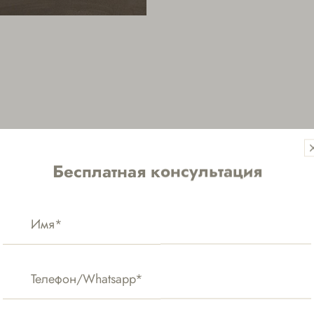
Бесплатная консультация
arami до 40см
arami свыше 40см