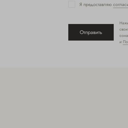
Я предоставляю
соглас
Нажи
свои
Отправить
озна
и
По