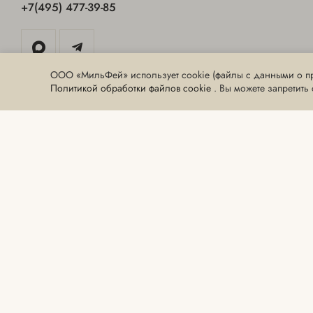
+7(495) 477-39-85
ООО «МильФей» использует cookie (файлы с данными о пр
Политикой обработки файлов cookie
. Вы можете запретить
Данный сайт носит информационный характер и не является пуб
Пресс-служба:
pr@milfey.ru
© 2012 - 2026