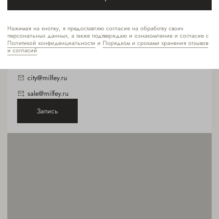
ХАМОВНИКИ
Пресненская набережная 8 стр.1, МФК Город
+7(495) 477-39-85
Столиц, 1 этаж
Нажимая на кнопку, я предоставляю согласие на обработку своих
персональных данных, а также подтверждаю и ознакомление и согласие с
+7 (495) 477 59 02
Политикой конфиденциальности
и
Порядком и сроками хранения отзывов
и согласий
Деловой центр
city@milfey.ru
sale@milfey.ru
Запись