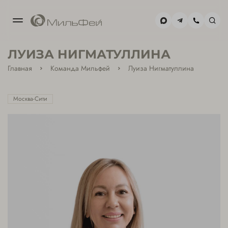
МОСКВА-
ЛУИЗА НИГМАТУЛЛИНА
СИТИ
+7(495) 477-59-02
Главная
Команда Мильфей
Луиза Нигматуллина
ХАМОВНИКИ
Москва-Сити
+7(495) 477-39-85