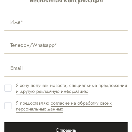
Бесплатная консультация
Отправить
Нажимая на кнопку, я предоставляю согласие на обработку своих
персональных данных, а также подтверждаю и ознакомление и согласие с
Политикой конфиденциальности
и
Порядком и сроками хранения отзывов
и согласий
Связаться с нами:
Я хочу получать
новости, специальные предложения
и другую рекламную информацию
Я предоставляю
согласие на обработку своих
МОСКВА-
персональных данных
СИТИ
+7(495) 477-59-02
Москва-Сити
Отправить