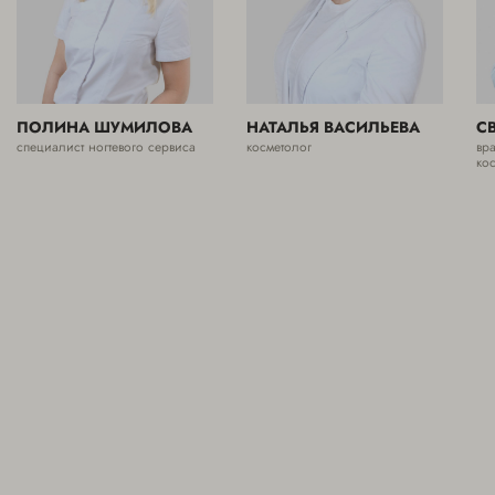
ПОЛИНА ШУМИЛОВА
НАТАЛЬЯ ВАСИЛЬЕВА
С
специалист ногтевого сервиса
косметолог
вр
ко