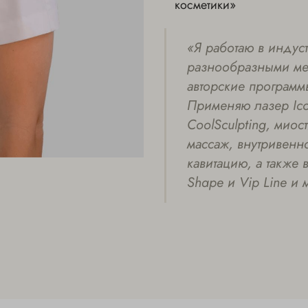
косметики»
«Я работаю в индус
разнообразными мет
авторские программ
Применяю лазер Ico
CoolSculpting, мио
массаж, внутривенн
кавитацию, а также
Shape и Vip Line и 