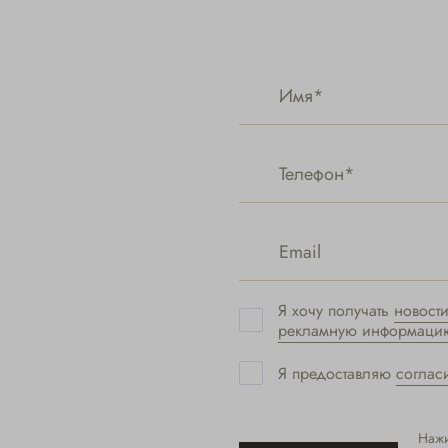
Я хочу получать
новост
рекламную информаци
Я предоставляю
соглас
Нажи